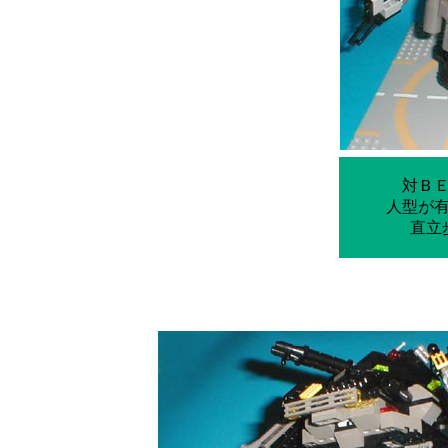
対Ｂ
人型が
直立