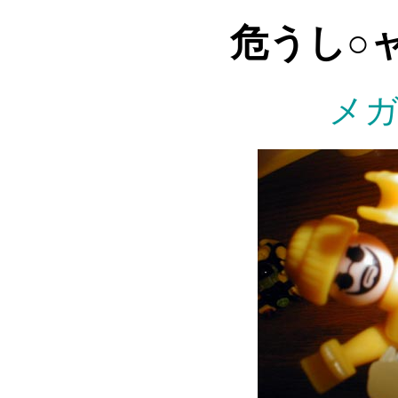
危うし○
メ