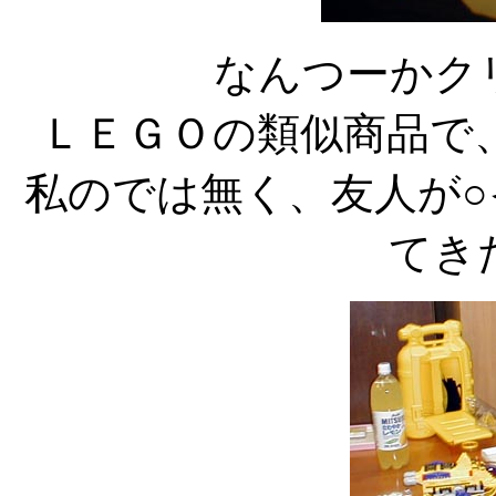
なんつーかク
ＬＥＧＯの類似商品で
私のでは無く、友人が
てき