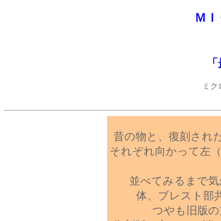
ＭＩ
「
ミク
昔の物と、復刻され
それぞれ向かって左（
並べてみるまで気
体、ブレスト部
つやも旧版の